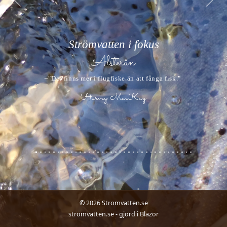
Previous
Next
Strömvatten i fokus
Alsterån
̶ "Det finns mer i flugfiske än att fånga fisk."
Harvey MacKay
© 2026 Stromvatten.se
stromvatten.se - gjord i Blazor